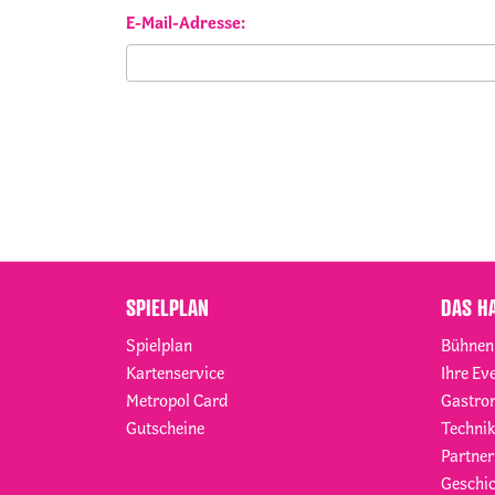
E-Mail-Adresse:
SPIELPLAN
DAS H
Spielplan
Bühnen
Kartenservice
Ihre Ev
Metropol Card
Gastro
Gutscheine
Technik
Partner
Geschic