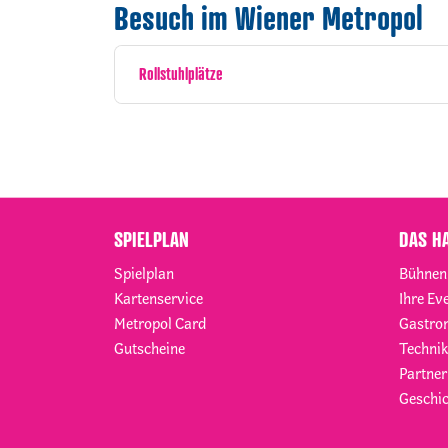
Besuch im Wiener Metropol
Rollstuhlplätze
SPIELPLAN
DAS H
Spielplan
Bühnen
Kartenservice
Ihre Ev
Metropol Card
Gastro
Gutscheine
Technik
Partner
Geschic