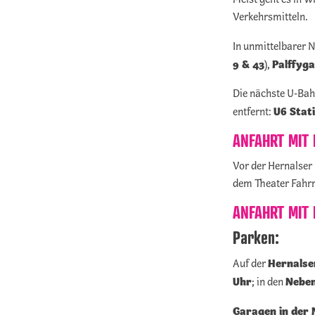
Verkehrsmitteln.
In unmittelbarer 
9 & 43
Palffyg
),
Die nächste U-Bah
U6 Stat
entfernt:
ANFAHRT MIT
Vor der Hernalser 
dem Theater Fahrra
ANFAHRT MIT
Parken:
Hernalse
Auf der
Uhr
Neben
; in den
Garagen in der 