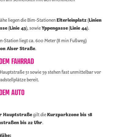
Elterleinplatz
Linien
Nähe liegen die Bim-Stationen
(
asse
Linie 43
Yppengasse
Linie 44
(
), sowie
(
).
n-Station liegt ca. 600 Meter (8 min Fußweg)
ion Alser Straße
.
 DEM FAHRRAD
Hauptstraße 51 sowie 59 stehen fast unmittelbar vor
dstellplätze bereit.
 DEM AUTO
r Hauptstraße
Kurzparkzone bis 18
gilt die
straßen bis 22 Uhr
.
Nähe: