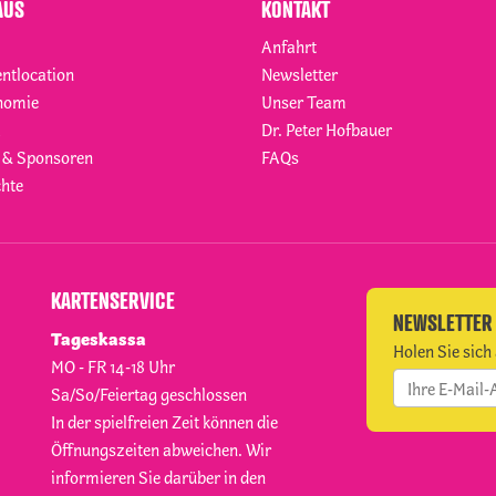
AUS
KONTAKT
Anfahrt
entlocation
Newsletter
nomie
Unser Team
Dr. Peter Hofbauer
 & Sponsoren
FAQs
hte
KARTENSERVICE
NEWSLETTER
Tageskassa
Holen Sie sich 
MO - FR 14-18 Uhr
Sa/So/Feiertag geschlossen
In der spielfreien Zeit können die
Öffnungszeiten abweichen. Wir
informieren Sie darüber in den