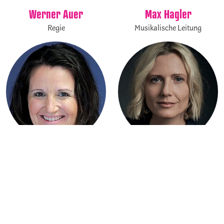
Werner Auer
Max Hagler
Regie
Musikalische Leitung
Eva Klug
Ilona Glöckel
Choreographie
Kostüm- & Bühnenbild