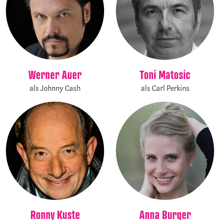
Werner Auer
Toni Matosic
als Johnny Cash
als Carl Perkins
Anna Burger
Ronny Kuste